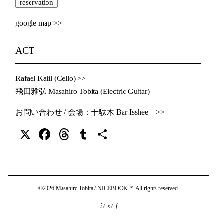
reservation
google map >>
ACT
Rafael Kalil (Cello)
>>
飛田雅弘 Masahiro Tobita (Electric Guitar)
お問い合わせ / 会場：千駄木 Bar Isshee
>>
X
Facebook
Threads
Tumblr
共
有
©2026 Masahiro Tobita / NICEBOOK™ All rights reserved.
i
/
x
/
f