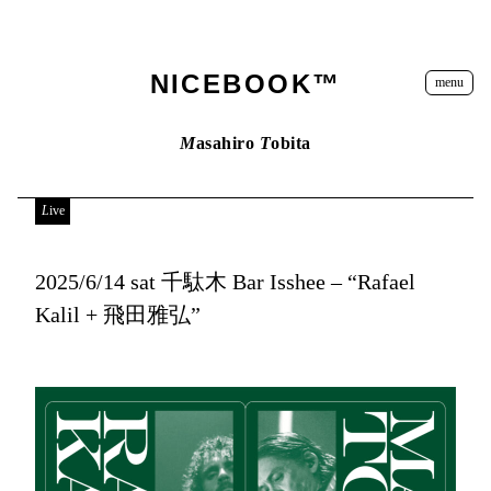
NICEBOOK™
menu
M
asahiro
T
obita
Live
2025/6/14 sat 千駄木 Bar Isshee – “Rafael
Kalil + 飛田雅弘”